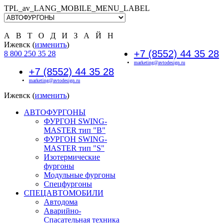
TPL_av_LANG_MOBILE_MENU_LABEL
А В Т О Д И З А Й Н
Ижевск (
изменить
)
+7 (8552) 44 35 28
8 800 250 35 28
marketing@avtodesign.ru
+7 (8552) 44 35 28
marketing@avtodesign.ru
Ижевск (
изменить
)
АВТОФУРГОНЫ
ФУРГОН SWING-
MASTER тип "B"
ФУРГОН SWING-
MASTER тип "S"
Изотермические
фургоны
Модульные фургоны
Спецфургоны
СПЕЦАВТОМОБИЛИ
Автодома
Аварийно-
Спасательная техника