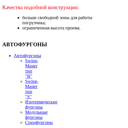
Качества подобной конструкции:
больше свободной зоны для работы
погрузчика;
ограниченная высота проема.
АВТОФУРГОНЫ
Автофургоны
Swing-
Master
тип
"B"
Swing-
Master
тип
"S"
Изотермические
фургоны
Модульные
фургоны
Спецфургоны