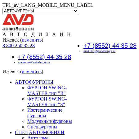
TPL_av_LANG_MOBILE_MENU_LABEL
А В Т О Д И З А Й Н
Ижевск (
изменить
)
+7 (8552) 44 35 28
8 800 250 35 28
marketing@avtodesign.ru
+7 (8552) 44 35 28
marketing@avtodesign.ru
Ижевск (
изменить
)
АВТОФУРГОНЫ
ФУРГОН SWING-
MASTER тип "B"
ФУРГОН SWING-
MASTER тип "S"
Изотермические
фургоны
Модульные фургоны
Спецфургоны
СПЕЦАВТОМОБИЛИ
Автодома