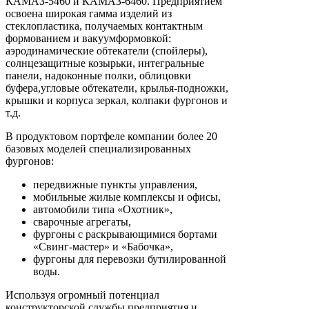
КАМАЗ-5460 и КАМАЗ-6460. Предприятием
освоена широкая гамма изделий из
стеклопластика, получаемых контактным
формованием и вакуумформовкой:
аэродинамические обтекатели (спойлеры),
солнцезащитные козырьки, интегральные
панели, надоконные полки, облицовки
буфера,угловые обтекатели, крылья-подножки,
крышки и корпуса зеркал, колпаки фургонов и
т.д.
В продуктовом портфеле компании более 20
базовых моделей специализированных
фургонов:
передвижные пункты управления,
мобильные жилые комплексы и офисы,
автомобили типа «Охотник»,
сварочные агрегаты,
фургоны с раскрывающимися бортами
«Свинг-мастер» и «Бабочка»,
фургоны для перевозки бутилированной
воды.
Используя огромный потенциал
конструкторской службы предприятия и