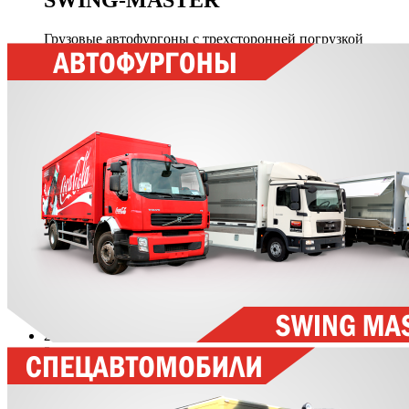
SWING-MASTER
Грузовые автофургоны с трехсторонней погрузкой
Спецфургоны
Изготовление спецфургонов под заказ
СПЕЦАВТОМОБИЛИ
Проектирование и выпуск спецавтомобилей
АСМ
Аварийно-спасательная техника
0
1
2
3
4