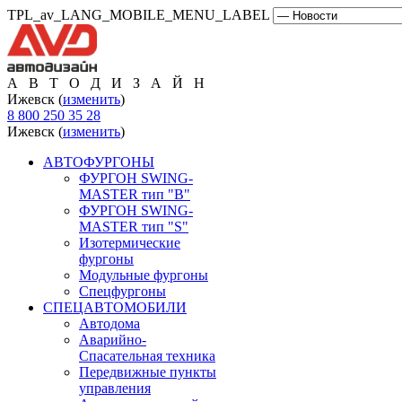
TPL_av_LANG_MOBILE_MENU_LABEL
А В Т О Д И З А Й Н
Ижевск (
изменить
)
8 800 250 35 28
Ижевск (
изменить
)
АВТОФУРГОНЫ
ФУРГОН SWING-
MASTER тип "B"
ФУРГОН SWING-
MASTER тип "S"
Изотермические
фургоны
Модульные фургоны
Спецфургоны
СПЕЦАВТОМОБИЛИ
Автодома
Аварийно-
Спасательная техника
Передвижные пункты
управления